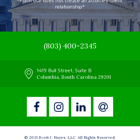
*Form use does not create an attorney-client
relationship*
(803) 400-2345
1419 Bull Street, Suite B
Columbia, South Carolina 29201
© 2021 Scott J. Hayes, LLC. All Rights Reserved.