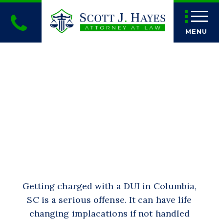
MENU
I’VE BEEN
CHARGED WITH
A CRIME IN
SOUTH
CAROLINA
Getting charged with a DUI in Columbia,
SC is a serious offense. It can have life
changing implacations if not handled